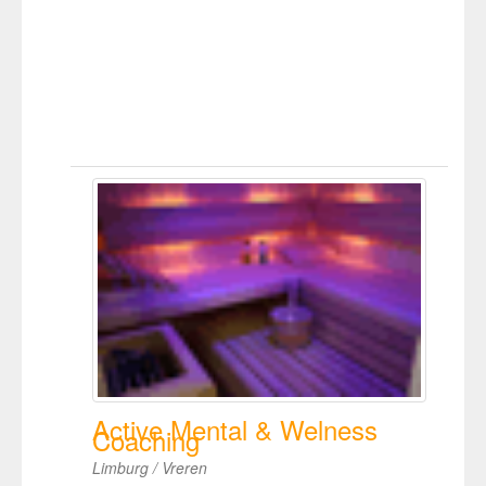
Active Mental & Welness
Coaching
Limburg / Vreren