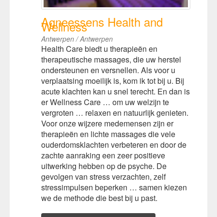
Agneessens Health and
Wellness
Antwerpen / Antwerpen
Health Care biedt u therapieën en
therapeutische massages, die uw herstel
ondersteunen en versnellen. Als voor u
verplaatsing moeilijk is, kom ik tot bij u. Bij
acute klachten kan u snel terecht. En dan is
er Wellness Care … om uw welzijn te
vergroten … relaxen en natuurlijk genieten.
Voor onze wijzere medemensen zijn er
therapieën en lichte massages die vele
ouderdomsklachten verbeteren en door de
zachte aanraking een zeer positieve
uitwerking hebben op de psyche. De
gevolgen van stress verzachten, zelf
stressimpulsen beperken … samen kiezen
we de methode die best bij u past.