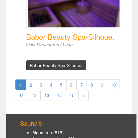
Babor Beauty Spa-Silhouet
Oost-Vlaanderen / Lede
Babor Beauty Spa-Silhouet
1
2
3
4
5
6
7
8
9
10
11
12
13
14
15
»
Sauna's
Algemeen
(515)