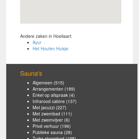
Andere zaken in Hoeilaart:
Ayur
Het Houten Huisje
Sauna's
Algemeen
(515)
Arrangementen
(189)
Enkel op afspraak
(4)
Infrarood cabine
(137)
Met jacuzzi
(227)
Met zwembad
(111)
Met zwemvijver
(6)
Privé verhuur
(196)
Publieke sauna
(28)
Turks stoombad
(198)