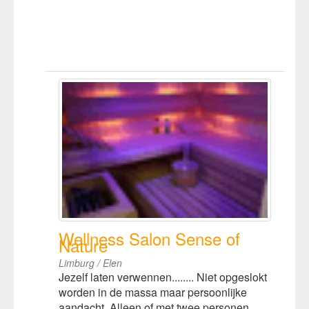
Wellness Salon Sense of
Nature
Limburg / Elen
Jezelf laten verwennen........ Niet opgeslokt
worden in de massa maar persoonlijke
aandacht. Alleen of met twee personen