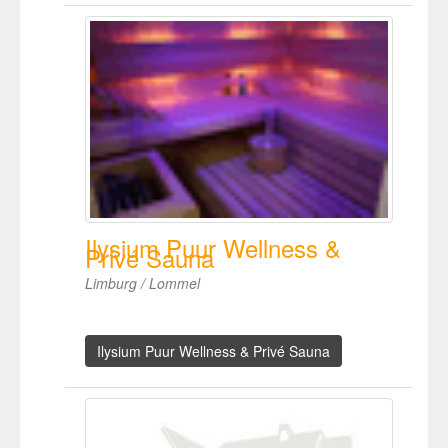
Ilysium Puur Wellness &
Privé Sauna
Limburg / Lommel
Ilysium Puur Wellness & Privé Sauna