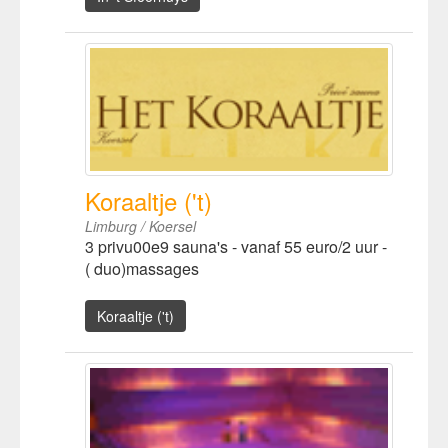
Koraaltje ('t)
Limburg / Koersel
3 privu00e9 sauna's - vanaf 55 euro/2 uur -
( duo)massages
Koraaltje ('t)